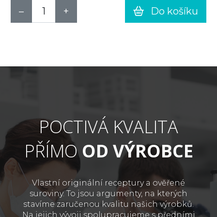
Do košíku
POCTIVÁ KVALITA
PŘÍMO
OD VÝROBCE
Vlastní originální receptury a ověřené
suroviny. To jsou argumenty, na kterých
stavíme zaručenou kvalitu našich výrobků.
Na jejich vývoji spolupracujeme s předními