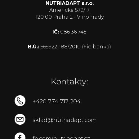
NUTRIADAPT s.r.o.
Americká 579/17
120 00 Praha 2 - Vinohrady
IČ:
086 36 745
B.Ú.:
6699221188/2010 (Fio banka)
Kontakty:
+420 774 717 204
sklad@nutriadapt.com
fb.com/nutriadapt.cz