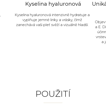
Kyselina hyaluronová
Uniká
,
Kyselina hyaluronová intenzivně hydratuje a
vyplňuje jemné linky a vrásky, čímž
Objevt
zanechává vaši pleť svěží a vizuálně hladší.
a E. 
účinn
vrstev
a 
POUŽITÍ