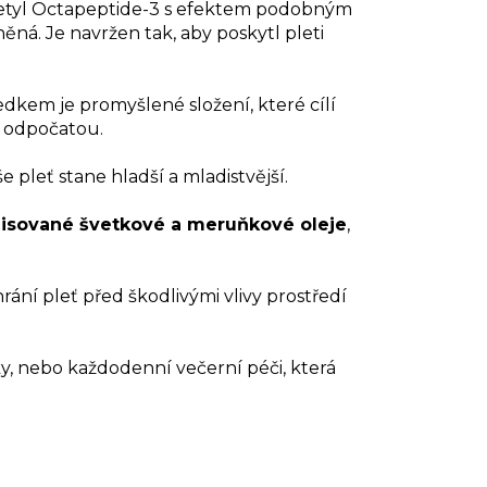
yl Octapeptide-3 s efektem podobným
ěná. Je navržen tak, aby poskytl pleti
dkem je promyšlené složení, které cílí
a odpočatou.
e pleť stane hladší a mladistvější.
 lisované švetkové a meruňkové oleje
,
hrání pleť před škodlivými vlivy prostředí
ky, nebo každodenní večerní péči, která