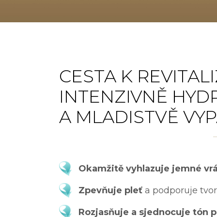
CESTA K REVITAL
INTENZIVNĚ HY
A MLADISTVĚ VYP
Okamžitě vyhlazuje jemné vr
Zpevňuje pleť
a podporuje tvo
Rozjasňuje a sjednocuje tón p