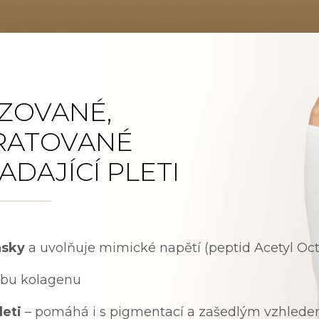
IZOVANÉ,
DRATOVANÉ
ADAJÍCÍ PLETI
ásky
a uvolňuje mimické napětí (peptid Acetyl Oc
rbu kolagenu
leti
– pomáhá i s pigmentací a zašedlým vzhled