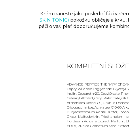
Krém naneste jako poslední fázi večer
SKIN TONIC)
pokožku obličeje a krku. 
péči o vaši pleť doporučujeme kombino
KOMPLETNÍ SLOŽEN
ADVANCE PEPTIDE THERAPY CREAM 
Caprylic/Capric Triglyceride, Glyceryl St
Inulin, Ceteareth‑20, DecylOleate, Phe
Cetearyl Alcohol, Cetyl Palmitate, Gl
Armeniaca Kernel Oil, Prunus Domesti
Oligosaccharide, Acrylates/ C10‑30 Alk
Butyrospermum Parkii Butter, Tocophe
Glycol, Maltodextrin, Triethanolamine
Hordeum Vulgare Extract, Parfum, Eth
EDTA, Punica Granatum Seed Extract, 