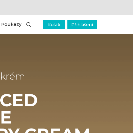
Poukazy
Košík
Přihlášení
 krém
CED
DE