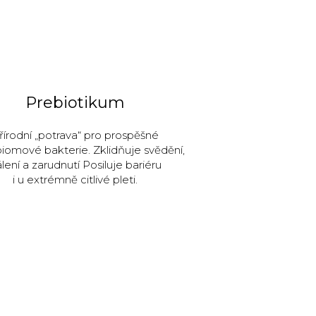
Prebiotikum
řírodní „potrava“ pro prospěšné
iomové bakterie. Zklidňuje svědění,
lení a zarudnutí Posiluje bariéru
i u extrémně citlivé pleti.