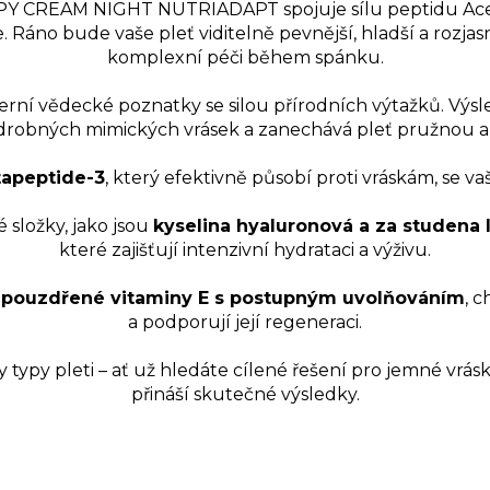
CREAM NIGHT NUTRIADAPT spojuje sílu peptidu Acet
 Ráno bude vaše pleť viditelně pevnější, hladší a rozjasn
komplexní péči během spánku.
rní vědecké poznatky se silou přírodních výtažků. Výsle
drobných mimických vrásek a zanechává pleť pružnou 
tapeptide-3
, který efektivně působí proti vráskám, se vaš
 složky, jako jsou
kyselina hyaluronová a za studena
které zajišťují intenzivní hydrataci a výživu.
zapouzdřené vitaminy E s postupným uvolňováním
, c
a podporují její regeneraci.
 typy pleti – ať už hledáte cílené řešení pro jemné vrás
přináší skutečné výsledky.