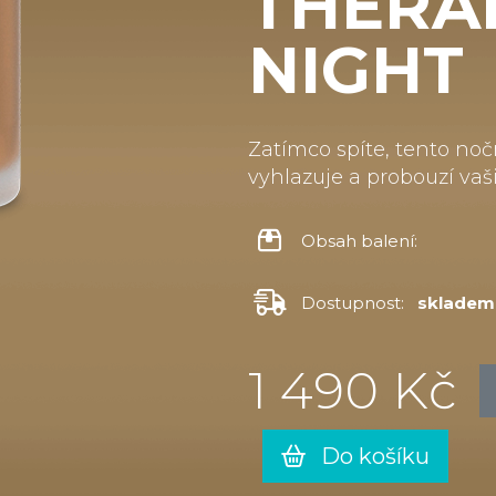
THERA
NIGHT
Zatímco spíte, tento noč
vyhlazuje a probouzí vaši 
Obsah balení:
Dostupnost:
skladem
1 490 Kč
Do košíku