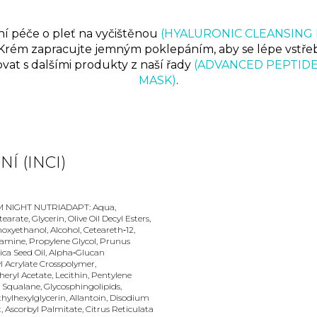
ní péče o pleť na vyčištěnou
(HYALURONIC CLEANSING
Krém zapracujte jemným poklepáním, aby se lépe vstřeba
vat s dalšími produkty z naší řady
(ADVANCED PEPTID
MASK)
.
Í (INCI)
NIGHT NUTRIADAPT: Aqua,
earate, Glycerin, Olive Oil Decyl Esters,
noxyethanol, Alcohol, Ceteareth‑12,
utamine, Propylene Glycol, Prunus
ca Seed Oil, Alpha‑Glucan
yl Acrylate Crosspolymer,
ryl Acetate, Lecithin, Pentylene
, Squalane, Glycosphingolipids,
ylhexylglycerin, Allantoin, Disodium
Ascorbyl Palmitate, Citrus Reticulata