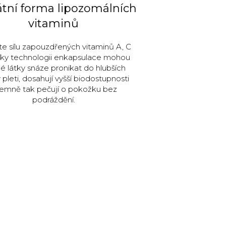
tní forma lipozomálních
vitaminů
e sílu zapouzdřených vitaminů A, C
Díky technologii enkapsulace mohou
é látky snáze pronikat do hlubších
 pleti, dosahují vyšší biodostupnosti
jemně tak pečují o pokožku bez
podráždění.