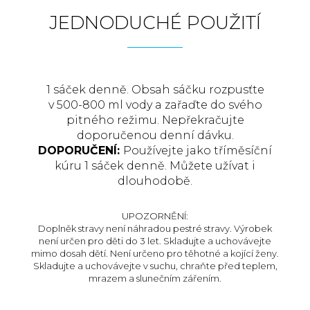
JEDNODUCHÉ POUŽITÍ
1 sáček denně. Obsah sáčku rozpusťte
v 500-800 ml vody a zařaďte do svého
pitného režimu. Nepřekračujte
doporučenou denní dávku.
DOPORUČENÍ:
Používejte jako tříměsíční
kúru 1 sáček denně. Můžete užívat i
dlouhodobě.
UPOZORNĚNÍ:
Doplněk stravy není náhradou pestré stravy. Výrobek
není určen pro děti do 3 let. Skladujte a uchovávejte
mimo dosah dětí. Není určeno pro těhotné a kojící ženy.
Skladujte a uchovávejte v suchu, chraňte před teplem,
mrazem a slunečním zářením.