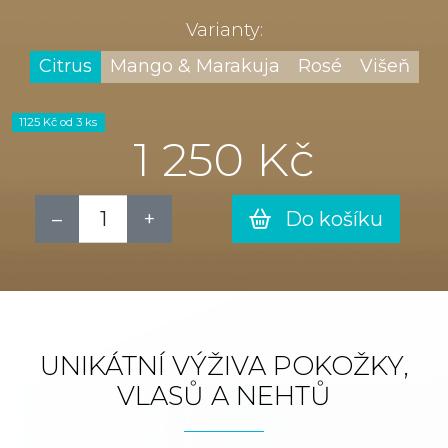
Varianty:
Citrus
Mango & Marakuja
Rosé
Višeň
1125 Kč od 3 ks
1 250 Kč
Do košíku
UNIKÁTNÍ VÝŽIVA POKOŽKY,
VLASŮ A NEHTŮ