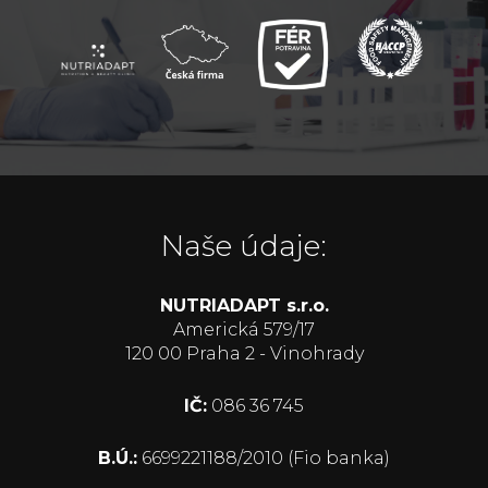
Naše údaje:
NUTRIADAPT s.r.o.
Americká 579/17
120 00 Praha 2 - Vinohrady
IČ:
086 36 745
B.Ú.:
6699221188/2010 (Fio banka)