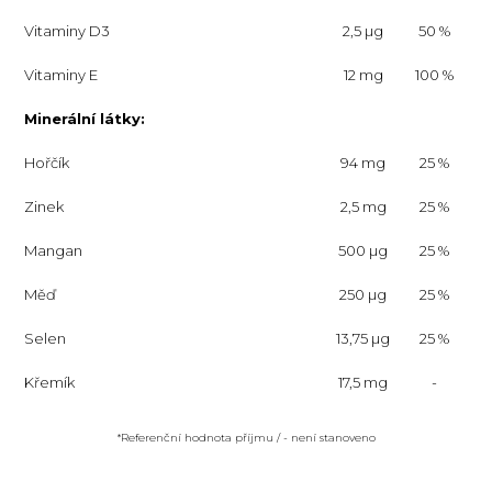
Vitaminy D3
2,5 µg
50 %
Vitaminy E
12 mg
100 %
Minerální látky:
Hořčík
94 mg
25 %
Zinek
2,5 mg
25 %
Mangan
500 µg
25 %
Měď
250 µg
25 %
Selen
13,75 µg
25 %
Křemík
17,5 mg
-
*Referenční hodnota příjmu / - není stanoveno