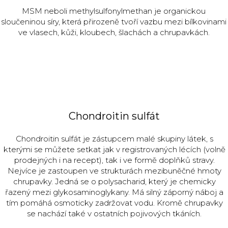
MSM neboli methylsulfonylmethan je organickou
sloučeninou síry, která přirozeně tvoří vazbu mezi bílkovinami
ve vlasech, kůži, kloubech, šlachách a chrupavkách.
Chondroitin sulfát
Chondroitin sulfát je zástupcem malé skupiny látek, s
kterými se můžete setkat jak v registrovaných lécích (volně
prodejných i na recept), tak i ve formě doplňků stravy.
Nejvíce je zastoupen ve strukturách mezibuněčné hmoty
chrupavky. Jedná se o polysacharid, který je chemicky
řazený mezi glykosaminoglykany. Má silný záporný náboj a
tím pomáhá osmoticky zadržovat vodu. Kromě chrupavky
se nachází také v ostatních pojivových tkáních.