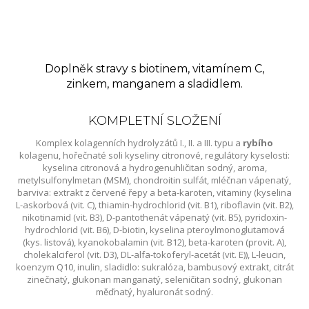
Doplněk stravy s biotinem, vitamínem C,
zinkem, manganem a sladidlem.
KOMPLETNÍ SLOŽENÍ
Komplex kolagenních hydrolyzátů I., II. a III. typu a
rybího
kolagenu, hořečnaté soli kyseliny citronové, regulátory kyselosti:
kyselina citronová a hydrogenuhličitan sodný, aroma,
metylsulfonylmetan (MSM), chondroitin sulfát, mléčnan vápenatý,
barviva: extrakt z červené řepy a beta-karoten, vitaminy (kyselina
L-askorbová (vit. C), thiamin-hydrochlorid (vit. B1), riboflavin (vit. B2),
nikotinamid (vit. B3), D-pantothenát vápenatý (vit. B5), pyridoxin-
hydrochlorid (vit. B6), D-biotin, kyselina pteroylmonoglutamová
(kys. listová), kyanokobalamin (vit. B12), beta-karoten (provit. A),
cholekalciferol (vit. D3), DL-alfa-tokoferyl-acetát (vit. E)), L-leucin,
koenzym Q10, inulin, sladidlo: sukralóza, bambusový extrakt, citrát
zinečnatý, glukonan manganatý, seleničitan sodný, glukonan
měďnatý, hyaluronát sodný.