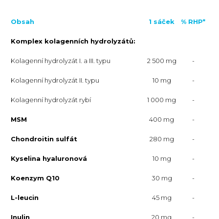
Obsah
1 sáček
% RHP*
Komplex kolagenních hydrolyzátů:
Kolagenní hydrolyzát I. a III. typu
2 500 mg
-
Kolagenní hydrolyzát II. typu
10 mg
-
Kolagenní hydrolyzát rybí
1 000 mg
-
MSM
400 mg
-
Chondroitin sulfát
280 mg
-
Kyselina hyaluronová
10 mg
-
Koenzym Q10
30 mg
-
L-leucin
45 mg
-
Inulin
20 mg
-