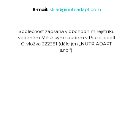
E-mail:
sklad@nutriadapt.com
Společnost zapsaná v obchodním rejstříku
vedeném Městským soudem v Praze, oddíl
C, vložka 322381 (dále jen „NUTRIADAPT
s.r.o.“).