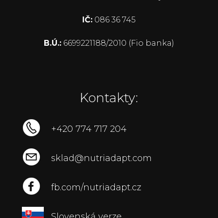
IČ:
086 36 745
B.Ú.:
6699221188/2010 (Fio banka)
Kontakty:
+420 774 717 204
sklad@nutriadapt.com
fb.com/nutriadapt.cz
Slovenská verze