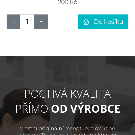
200 Kč
Do košíku
POCTIVÁ KVALITA
PŘÍMO
OD VÝROBCE
Vlastní originální receptury a ověřené