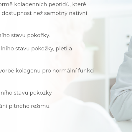
formě kolagenních peptidů, které
 dostupnost než samotný nativní
ího stavu pokožky.
lního stavu pokožky, pleti a
tvorbě kolagenu pro normální funkci
lního stavu pokožky.
ní pitného režimu.