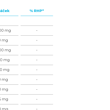
sáček
% RHP*
500 mg
-
0 mg
-
000 mg
-
0 mg
-
0 mg
-
0 mg
-
0 mg
-
5 mg
-
0 mg
-