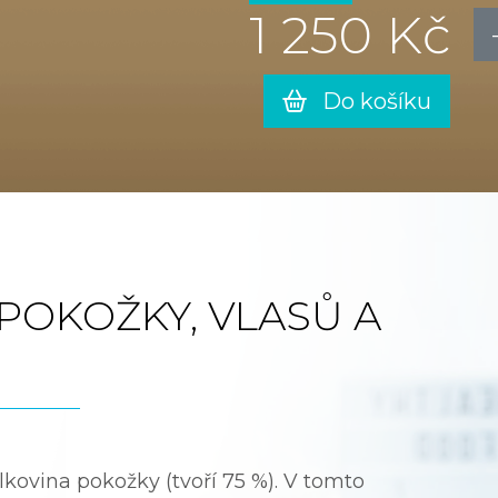
1 250 Kč
Do košíku
 POKOŽKY, VLASŮ A
lkovina pokožky (tvoří 75 %). V tomto