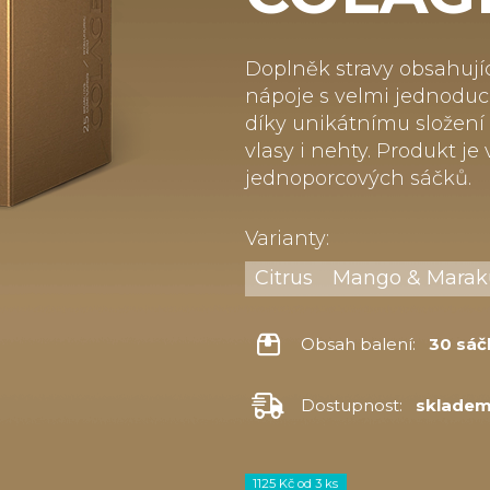
Doplněk stravy obsahujíc
nápoje s velmi jednoduc
díky unikátnímu složení 
vlasy i nehty. Produkt je
jednoporcových sáčků.
Varianty:
Citrus
Mango & Marak
Obsah balení:
30 sáč
Dostupnost:
sklade
1125 Kč od 3 ks