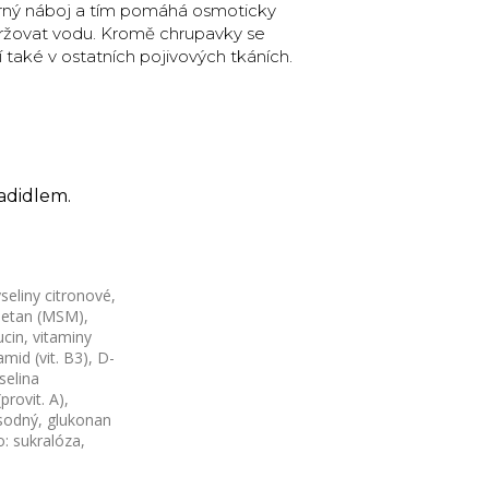
rný náboj a tím pomáhá osmoticky
ržovat vodu. Kromě chrupavky se
 také v ostatních pojivových tkáních.
adidlem.
seliny citronové,
lmetan (MSM),
ucin, vitaminy
amid (vit. B3), D-
selina
rovit. A),
n sodný, glukonan
: sukralóza,