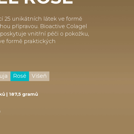
í 25 unikátních látek ve formě
hou přípravou. Bioactive Colagel
poskytuje vnitřní péči o pokožku,
 ve formě praktických
uja
Rosé
Višeň
ků | 187,5 gramů
m