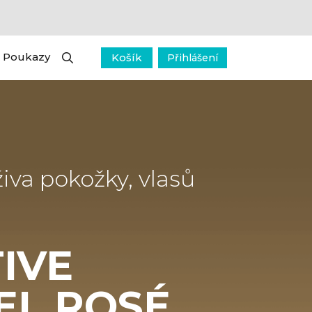
Poukazy
Košík
Přihlášení
iva pokožky, vlasů
IVE
EL ROSÉ