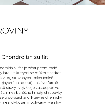
ROVINY
Chondroitin sulfát
droitin sulfát je zástupcem malé
y látek, s kterými se můžete setkat
ak v registrovaných lécích (volně
ejných i na recept), tak i ve formě
ků stravy. Nejvíce je zastoupen ve
urách mezibuněčné hmoty chrupavky.
se o polysacharid, který je chemicky
 mezi glykosaminoglykany. Má silný