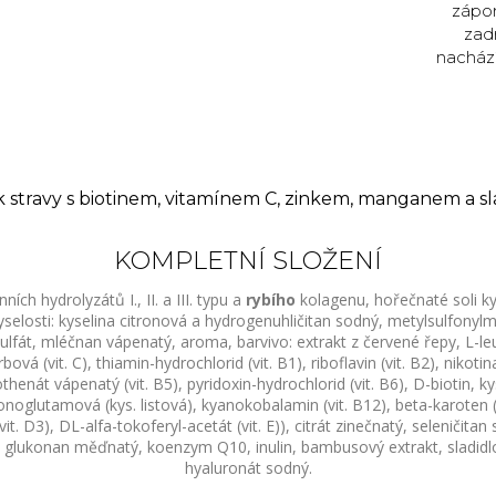
zápo
zad
nachází
 stravy s biotinem, vitamínem C, zinkem, manganem a sl
KOMPLETNÍ SLOŽENÍ
ch hydrolyzátů I., II. a III. typu a
rybího
kolagenu, hořečnaté soli ky
yselosti: kyselina citronová a hydrogenuhličitan sodný, metylsulfony
ulfát, mléčnan vápenatý, aroma, barvivo: extrakt z červené řepy, L-le
bová (vit. C), thiamin-hydrochlorid (vit. B1), riboflavin (vit. B2), nikotin
thenát vápenatý (vit. B5), pyridoxin-hydrochlorid (vit. B6), D-biotin, ky
noglutamová (kys. listová), kyanokobalamin (vit. B12), beta-karoten (p
(vit. D3), DL-alfa-tokoferyl-acetát (vit. E)), citrát zinečnatý, seleničita
glukonan měďnatý, koenzym Q10, inulin, bambusový extrakt, sladidlo
hyaluronát sodný.