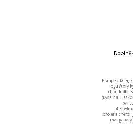
Doplněk
Komplex kolagenní
regulátory k
chondroitin s
(kyselina L-askor
panto
pteroylmo
cholekalciferol 
manganatý, 