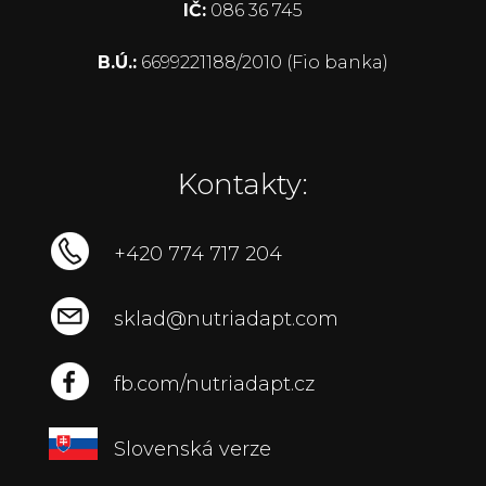
IČ:
086 36 745
B.Ú.:
6699221188/2010 (Fio banka)
Kontakty:
+420 774 717 204
sklad@nutriadapt.com
fb.com/nutriadapt.cz
Slovenská verze