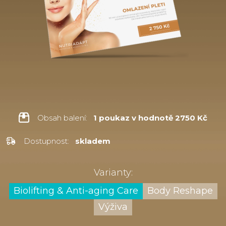
Obsah balení:
1 poukaz v hodnotě 2750 Kč
Dostupnost:
skladem
Varianty:
Biolifting & Anti-aging Care
Body Reshape
Výživa