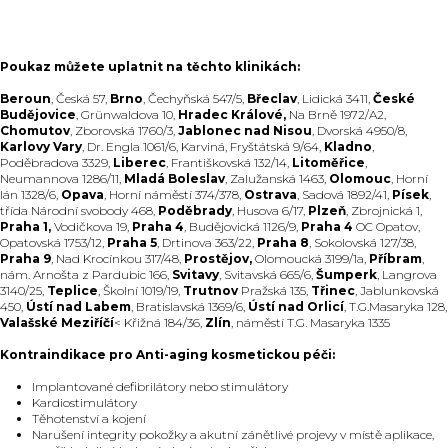
Poukaz můžete uplatnit na těchto klinikách:
Beroun
, Česká 57,
Brno
, Čechyňská 547/5,
Břeclav
, Lidická 3411,
České
Budějovice
, Grünwaldova 10,
Hradec Králové,
Na Brně 1972/A2,
Chomutov
, Zborovská 1760/3,
Jablonec nad Nisou
, Dvorská 4950/8,
Karlovy Vary
, Dr. Engla 1061/6, Karviná, Fryštátská 9/64,
Kladno
,
Poděbradova 3329,
Liberec
, Františkovská 132/14,
Litoměřice
,
Neumannova 1286/11,
Mladá Boleslav
, Zalužanská 1463,
Olomouc
, Horní
lán 1328/6,
Opava
, Horní náměstí 374/378,
Ostrava
, Sadová 1892/41,
Písek
,
třída Národní svobody 468,
Poděbrady
, Husova 6/17,
Plzeň
, Zbrojnická 1,
Praha 1,
Vodičkova 19,
Praha 4
, Budějovická 1126/9,
Praha 4
OC Opatov,
Opatovská 1753/12,
Praha 5
, Drtinova 363/22,
Praha 8
, Sokolovská 127/38,
Praha 9
, Nad Krocínkou 317/48,
Prostějov,
Olomoucká 3199/1a,
Příbram
,
nám. Arnošta z Pardubic 166,
Svitavy
, Svitavská 665/6,
Šumperk
, Langrova
3140/25,
Teplice
, Školní 1019/19,
Trutnov
Pražská 135,
Třinec
, Jablunkovská
450,
Ústí nad Labem
, Bratislavská 1369/6,
Ústí nad Orlicí
, T.G.Masaryka 128,
Valašské Meziříčí
< Křižná 184/36,
Zlín
, náměstí T.G. Masaryka 1335
Kontraindikace pro Anti-aging kosmetickou péči:
Implantované defibrilátory nebo stimulátory
Kardiostimulátory
Těhotenství a kojení
Narušení integrity pokožky a akutní zánětlivé projevy v místě aplikace,