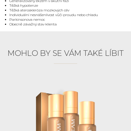
Generalizovaný ekzém v akutní fázi
Těžká hypotenze
Těžká ateroskleróza mozkových cév
Individuální nesnášenlivost vůči proudu nebo chladu
Parkinsonova nemoc
Obecně závažný stav klienta
MOHLO BY SE VÁM TAKÉ LÍBIT