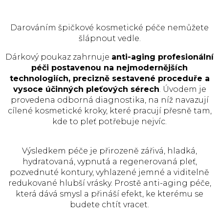
Darováním špičkové kosmetické péče nemůžete
šlápnout vedle.
Dárkový poukaz zahrnuje
anti-aging profesionální
péči postavenou na nejmodernějších
technologiích, precizně sestavené proceduře a
vysoce účinných pleťových sérech
. Úvodem je
provedena odborná diagnostika, na níž navazují
cílené kosmetické kroky, které pracují přesně tam,
kde to pleť potřebuje nejvíc.
Výsledkem péče je přirozeně zářivá, hladká,
hydratovaná, vypnutá a regenerovaná pleť,
pozvednuté kontury, vyhlazené jemné a viditelně
redukované hlubší vrásky. Prostě anti-aging péče,
která dává smysl a přináší efekt, ke kterému se
budete chtít vracet.