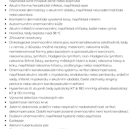
například silné hnisavé akné nebo kopřivka
Akutní forma herpetické infekce, například opar
Chronické dermatózy v akutním stádiu, například neurodermatitida
nebo psoriáza
Kontaktní dermatitida vyvolaná kovy, například niklem
Autoimunitní onemocnění kůže
Akutní infekční onemocnění, například chřipka, kašel nebo rýma
Horečka, tedy teplota nad 38 °C
Zhoubné novotvary
Onkologická onemocnění, která jsou kontraindikována celoživotně, tedy
i v remisi, z důvodu možné recidivy: melanom, rakovina kůže,
nemelanomové formy jako bazaliom a spinocelulární karcinom,
rakovina prsu, lymfom, Hodgkinův lymfom, non-Hodgkinův lymfom,
rakovina štítné žlázy, sarkomy měkkých tkání a kostí, rakovina hlavy a
krku, například rakovina hrtanu, orofaryngu nebo nosohltanu
Onemocnění kardiovaskulárního systému ve fázi dekompenzace,
například akutní zánět v myokardu, endokardu nebo perikardu, srdeční
vady, infarkt myokardu v akutním období, časté záchvaty anginy
pectoris nebo akutní kardiovaskulární selhání
Hypertenze III. stupně, tedy systolický KT ≥ 180 mmHg a/nebo diastolický
KT ≥ 110 mmHg
Výrazná skleróza mozkových cév
Systémové nemoci krve
Jaterní, ledvinová, srdeční nebo respirační nedostatečnost ve fázi
dekompenzace. Dobře kompenzované onemocnění není kontraindikací.
Duševní onemocnění, například hysterie nebo psychóza
Epilepsie
Aktivní tuberkulóza plic