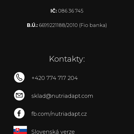
IČ:
086 36 745
B.Ú.:
6699221188/2010 (Fio banka)
Kontakty:
+420 774 717 204
sklad@nutriadapt.com
fb.com/nutriadapt.cz
Slovenská verze