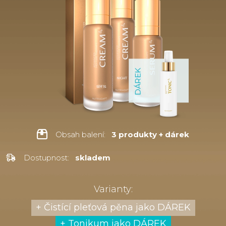
Obsah balení:
3 produkty + dárek
Dostupnost:
skladem
Varianty:
+ Čistící pleťová pěna jako DÁREK
+ Tonikum jako DÁREK