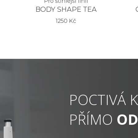
Pro štíhlejší linii
BODY SHAPE TEA
1250 Kč
POCTIVÁ K
PŘÍMO
OD