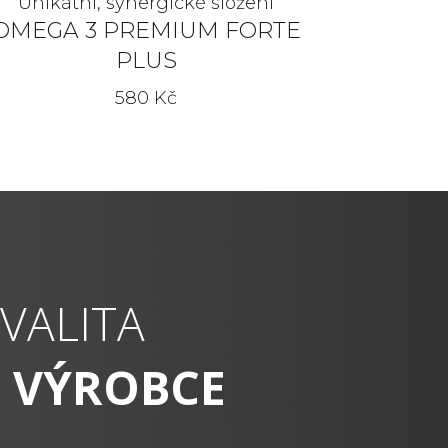
Unikátní, synergické složení
OMEGA 3 PREMIUM FORTE
PLUS
580 Kč
VALITA
 VÝROBCE