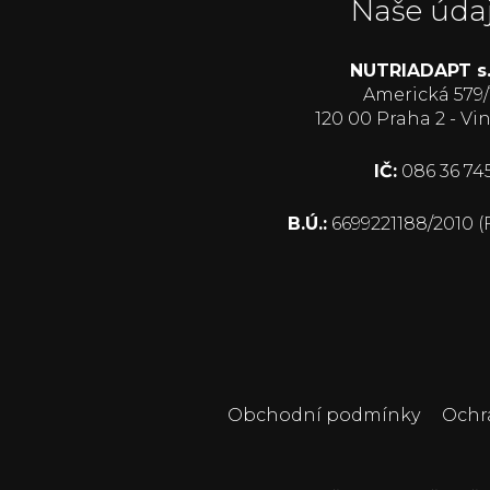
Naše údaj
NUTRIADAPT s.r
Americká 579/
120 00 Praha 2 - Vi
IČ:
086 36 74
B.Ú.:
6699221188/2010 (
Obchodní podmínky
Ochr