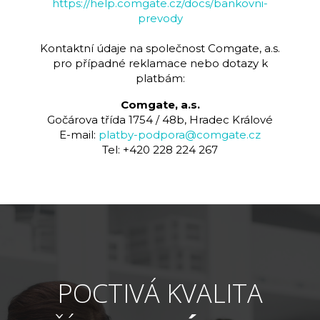
https://help.comgate.cz/docs/bankovni-
prevody
Kontaktní údaje na společnost Comgate, a.s.
pro případné reklamace nebo dotazy k
platbám:
Comgate, a.s.
Gočárova třída 1754 / 48b, Hradec Králové
E-mail:
platby-podpora@comgate.cz
Tel: +420 228 224 267
POCTIVÁ KVALITA