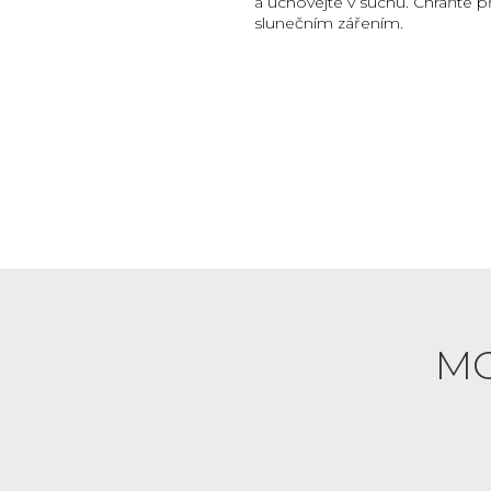
a uchovejte v suchu. Chraňte 
slunečním zářením.
MO