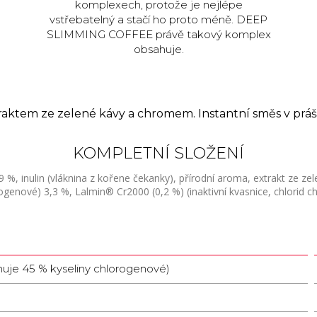
komplexech, protože je nejlépe
vstřebatelný a stačí ho proto méně. DEEP
SLIMMING COFFEE právě takový komplex
obsahuje.
traktem ze zelené kávy a chromem. Instantní směs v prá
KOMPLETNÍ SLOŽENÍ
9 %, inulin (vláknina z kořene čekanky), přírodní aroma, extrakt ze ze
ogenové) 3,3 %, Lalmin® Cr2000 (0,2 %) (inaktivní kvasnice, chlorid c
huje 45 % kyseliny chlorogenové)