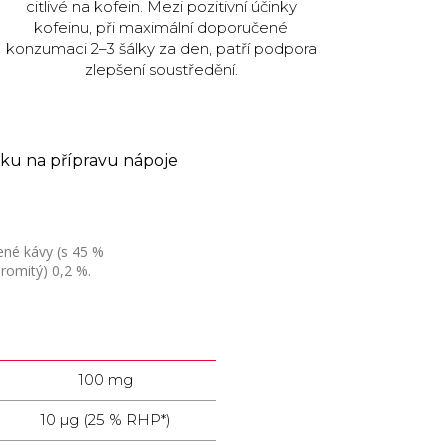
citlivé na kofein. Mezi pozitivní účinky
kofeinu, při maximální doporučené
konzumaci 2–3 šálky za den, patří podpora
zlepšení soustředění.
šku na přípravu nápoje
lené kávy (s 45 %
hromitý) 0,2 %.
100 mg
10 µg (25 % RHP*)