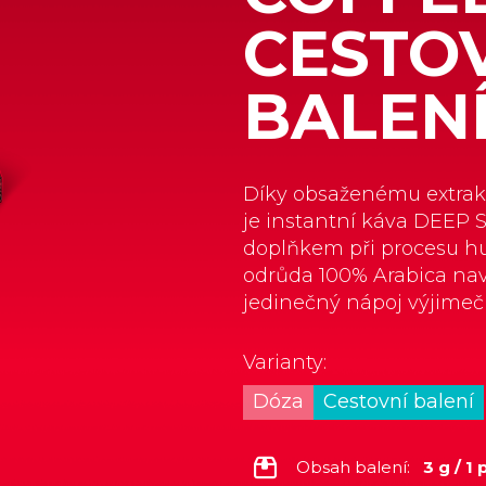
CESTO
BALEN
Díky obsaženému extrak
je instantní káva DEEP
doplňkem při procesu hu
odrůda 100% Arabica naví
jedinečný nápoj výjimeč
Varianty:
Dóza
Cestovní balení
Obsah balení:
3 g / 1