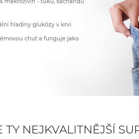
makroživin - tuků, sacharidů
ní hladiny glukózy v krvi.
krémovou chuť a funguje jako
 TY NEJKVALITNĚJŠÍ SU