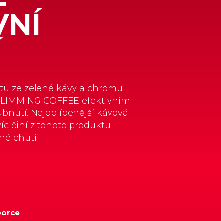
VNÍ
Í
tu ze zelené kávy a chromu
 SLIMMING COFFEE efektivním
bnutí. Nejoblíbenější kávová
c činí z tohoto produktu
né chuti.
 porce