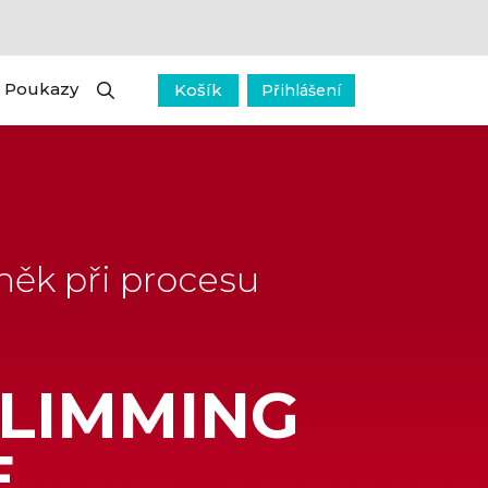
Poukazy
Košík
Přihlášení
něk při procesu
SLIMMING
E