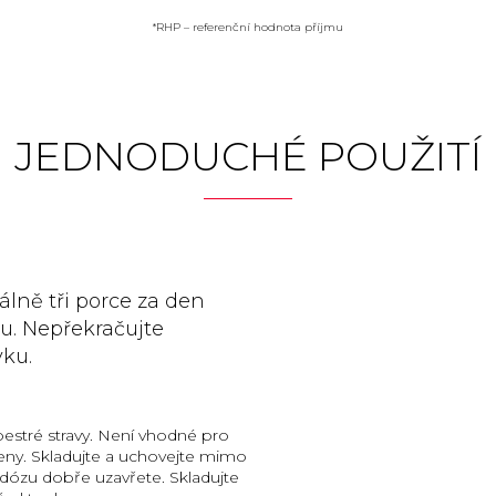
*RHP – referenční hodnota příjmu
JEDNODUCHÉ POUŽITÍ
álně tři porce za den
u. Nepřekračujte
ku.
estré stravy. Není vhodné pro
í ženy. Skladujte a uchovejte mimo
dózu dobře uzavřete. Skladujte