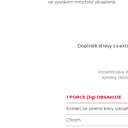
ve vysokém množství obsažená.
Doplněk stravy s s ex
Instantní káva 4
kyseliny chlor
1 PORCE (3g) OBSAHUJE
Extrakt ze zelené kávy (obsa
Chrom