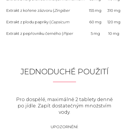
zeylanicum
Extrakt z kořene zázvoru (
)
Zingiber
155 mg
310 mg
officinale
Extrakt z plodu papriky (
)
Capsicum
60 mg
120 mg
annuum
Extrakt z pepřovníku černého (
)
Piper
5 mg
10 mg
nigrum
), 95 % piperinu
JEDNODUCHÉ POUŽITÍ
Pro dospělé, maximálně 2 tablety denně
po jídle. Zapít dostatečným množstvím
vody.
UPOZORNĚNÍ: