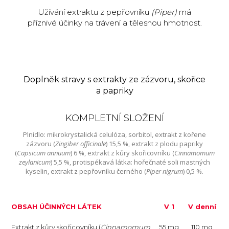
Užívání extraktu z pepřovníku
(Piper)
má
příznivé účinky na trávení a tělesnou hmotnost.
Doplněk stravy s extrakty ze zázvoru, skořice
a papriky
KOMPLETNÍ SLOŽENÍ
Plnidlo: mikrokrystalická celulóza, sorbitol, extrakt z kořene
zázvoru (
Zingiber officinale
) 15,5 %, extrakt z plodu papriky
(
Capsicum annuum
) 6 %, extrakt z kůry skořicovníku (
Cinnamomum
zeylanicum
) 5,5 %, protispékavá látka: hořečnaté soli mastných
kyselin, extrakt z pepřovníku černého (
Piper nigrum
) 0,5 %.
OBSAH ÚČINNÝCH LÁTEK
V 1
V denní
Extrakt z kůry skořicovníku (
Cinnamomum
tabletě
55 mg
dávce
110 mg