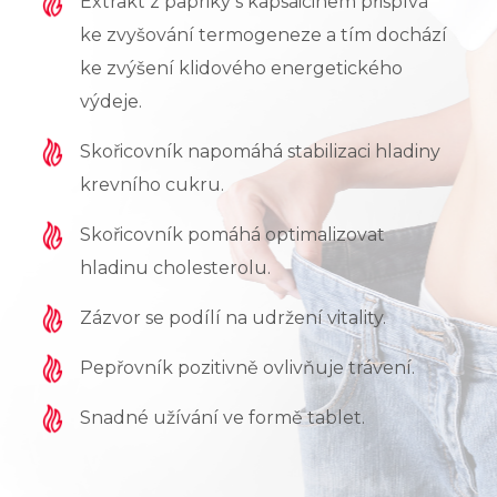
Extrakt z papriky s kapsaicinem přispívá
ke zvyšování termogeneze a tím dochází
ke zvýšení klidového energetického
výdeje.
Skořicovník napomáhá stabilizaci hladiny
krevního cukru.
Skořicovník pomáhá optimalizovat
hladinu cholesterolu.
Zázvor se podílí na udržení vitality.
Pepřovník pozitivně ovlivňuje trávení.
Snadné užívání ve formě tablet.