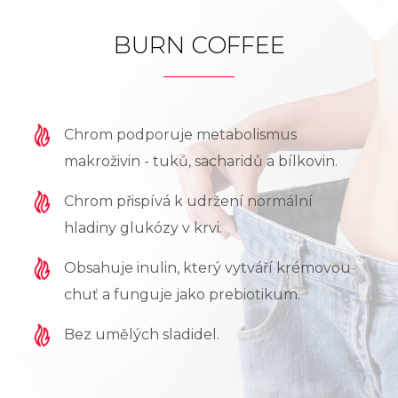
BURN COFFEE
Chrom podporuje metabolismus
makroživin - tuků, sacharidů a bílkovin.
Chrom přispívá k udržení normální
hladiny glukózy v krvi.
Obsahuje inulin, který vytváří krémovou
chuť a funguje jako prebiotikum.
Bez umělých sladidel.