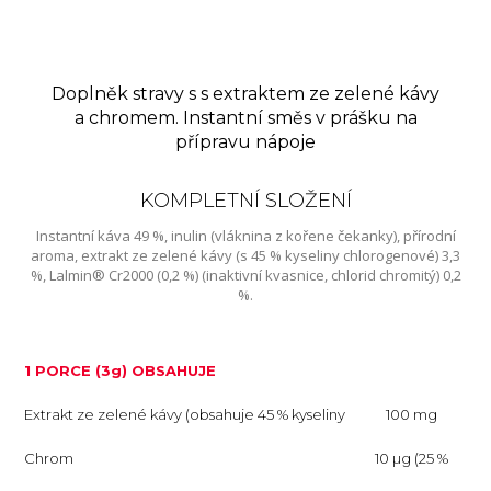
Doplněk stravy s s extraktem ze zelené kávy
a chromem. Instantní směs v prášku na
přípravu nápoje
KOMPLETNÍ SLOŽENÍ
Instantní káva 49 %, inulin (vláknina z kořene čekanky), přírodní
aroma, extrakt ze zelené kávy (s 45 % kyseliny chlorogenové) 3,3
%, Lalmin® Cr2000 (0,2 %) (inaktivní kvasnice, chlorid chromitý) 0,2
%.
1 PORCE (3g) OBSAHUJE
Extrakt ze zelené kávy (obsahuje 45 % kyseliny
100 mg
chlorogenové)
Chrom
10 µg (25 %