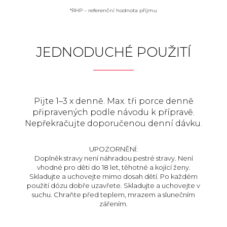
RHP*)
*RHP – referenční hodnota příjmu
JEDNODUCHÉ POUŽITÍ
Pijte 1–3 x denně. Max. tři porce denně
připravených podle návodu k přípravě.
Nepřekračujte doporučenou denní dávku.
UPOZORNĚNÍ:
Doplněk stravy není náhradou pestré stravy. Není
vhodné pro děti do 18 let, těhotné a kojící ženy.
Skladujte a uchovejte mimo dosah dětí. Po každém
použití dózu dobře uzavřete. Skladujte a uchovejte v
suchu. Chraňte před teplem, mrazem a slunečním
zářením.