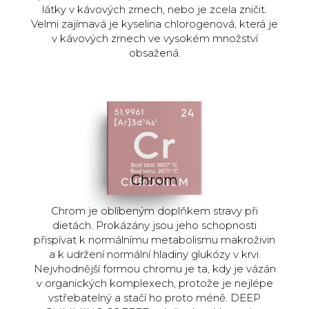
látky v kávových zrnech, nebo je zcela zničit.
Velmi zajímavá je kyselina chlorogenová, která je
v kávových zrnech ve vysokém množství
obsažená.
Chrom
Chrom je oblíbeným doplňkem stravy při
dietách. Prokázány jsou jeho schopnosti
přispívat k normálnímu metabolismu makroživin
a k udržení normální hladiny glukózy v krvi.
Nejvhodnější formou chromu je ta, kdy je vázán
v organických komplexech, protože je nejlépe
vstřebatelný a stačí ho proto méně. DEEP