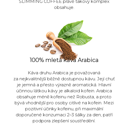
SLIMMING COFFEE právě takový komplex
obsahuje.
100% mletá káva Arabica
Káva druhu Arabica je považovaná
za nejkvalitnější běžně dostupnou kávu. Její chuť
je jemná a přesto výrazně aromatická. Hlavní
účinnou látkou kávy je alkaloid kofein. Arabica
obsahuje méně kofeinu než Robusta, a proto
bývá vhodnější pro osoby citlivé na kofein. Mezi
pozitivní účinky kofeinu, při maximální
doporučené konzumaci 2–3 šálky za den, patří
podpora zlepšení soustředění.