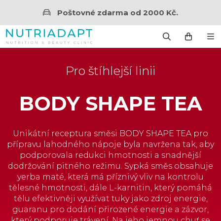
Poštovné zdarma od 2000 Kč.
Pro štíhlejší linii
BODY SHAPE TEA
Unikátní receptura směsi BODY SHAPE TEA pro
přípravu lahodného nápoje byla navržena tak, aby
podporovala redukci hmotnosti a snadnější
dodržování pitného režimu. Sypká směs obsahuje
yerba maté, která má příznivý vliv na kontrolu
tělesné hmotnosti, dále L-karnitin, který pomáhá
tělu efektivněji využívat tuky jako zdroj energie,
guaranu pro dodání přirozené energie a zázvor,
který podporuje trávení. Na jeho jemnou chuť se