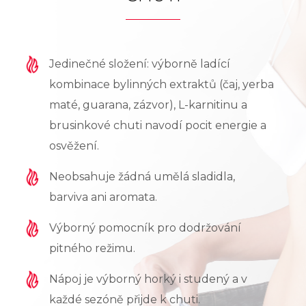
Jedinečné složení: výborně ladící
kombinace bylinných extraktů (čaj, yerba
maté, guarana, zázvor), L-karnitinu a
brusinkové chuti navodí pocit energie a
osvěžení.
Neobsahuje žádná umělá sladidla,
barviva ani aromata.
Výborný pomocník pro dodržování
pitného režimu.
Nápoj je výborný horký i studený a v
každé sezóně přijde k chuti.