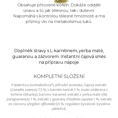
Obsahuje přirozeně kofein. Dokáže oddálit
únavu a to jak tělesnou, tak i duševní.
Napomáhá s kontrolou tělesné hmotnosti a má
příznivý vliv na metabolismus tuků.
Doplněk stravy s L-karnitinem, yerba maté,
guaranou a zázvorem. Instantní čajová směs
na přípravu nápoje.
KOMPLETNÍ SLOŽENÍ
Palatinóza (isomaltulóza*), přírodní aromata, čajový extrakt
(
Camellia sinensis
) 7,5 %, L-karnitin tartrát 5 %, inulin (vláknina z
kořene čekanky), barvivo: karamel, extrakt z yerba mate (
Ilex
paraguariensis
) 1 %, extrakt z guarany (
Paullinia cupana
) 1 %, extrakt
ze zázvoru (
Zingiber officinale
) 0,5 %, regulátor kyselosti: kyselina
jablečná.