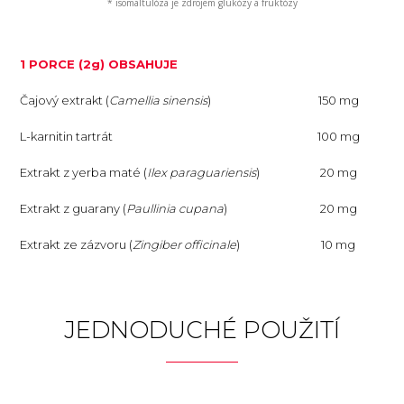
* isomaltulóza je zdrojem glukózy a fruktózy
1 PORCE (2g) OBSAHUJE
Čajový extrakt (
Camellia sinensis
)
150 mg
L-karnitin tartrát
100 mg
Extrakt z yerba maté (
Ilex paraguariensis
)
20 mg
Extrakt z guarany (
Paullinia cupana
)
20 mg
Extrakt ze zázvoru (
Zingiber officinale
)
10 mg
JEDNODUCHÉ POUŽITÍ