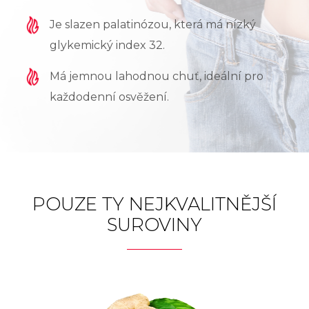
Je slazen palatinózou, která má nízký
glykemický index 32.
Má jemnou lahodnou chuť, ideální pro
každodenní osvěžení.
POUZE TY NEJKVALITNĚJŠÍ
SUROVINY