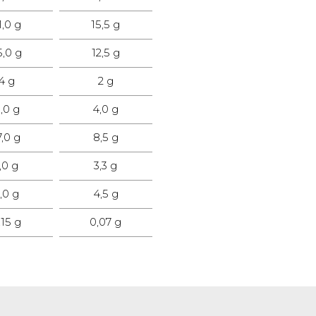
1,0 g
15,5 g
5,0 g
12,5 g
4 g
2 g
,0 g
4,0 g
7,0 g
8,5 g
,0 g
3,3 g
,0 g
4,5 g
,15 g
0,07 g