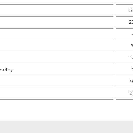
3
2
8
1
seliny
7
9
0