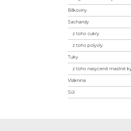
Bílkoviny
Sacharidy
z toho cukry
z toho polyoly
Tuky
z toho nasycené mastné ky
Vláknina
Sůl