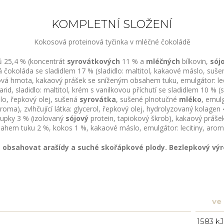
KOMPLETNÍ SLOŽENÍ
Kokosová proteinová tyčinka v mléčné čokoládě
ů 25,4 % (koncentrát
syrovátkových
11 % a
mléčných
bílkovin,
sój
ná čokoláda se sladidlem 17 % (sladidlo: maltitol, kakaové máslo, suš
ová hmota, kakaový prášek se sníženým obsahem tuku, emulgátor: lec
rid, sladidlo: maltitol, krém s vanilkovou příchutí se sladidlem 10 % (sl
o, řepkový olej, sušená
syrovátka
, sušené plnotučné
mléko
, emulg
roma), zvlhčující látka: glycerol, řepkový olej, hydrolyzovaný kolagen
řupky 3 % (izolovaný
sójový
protein, tapiokový škrob), kakaový práše
ahem tuku 2 %, kokos 1 %, kakaové máslo, emulgátor: lecitiny, arom
 obsahovat arašídy a suché skořápkové plody. Bezlepkový výr
ve
1583 kJ