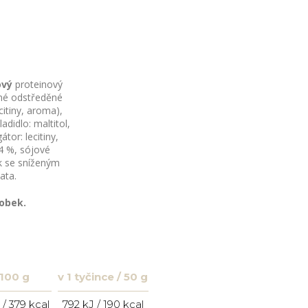
ový
proteinový
ené odstředěné
itiny, aroma),
adidlo: maltitol,
átor: lecitiny,
 4 %, sójové
k se sníženým
ata.
obek.
 100 g
v 1 tyčince / 50 g
 / 379 kcal
792 kJ / 190 kcal