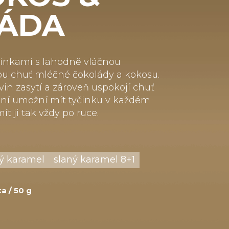
ÁDA
upinkami s lahodně vláčnou
lou chuť mléčné čokolády a kokosu.
vin zasytí a zároveň uspokojí chuť
lení umožní mít tyčinku v každém
t ji tak vždy po ruce.
ý karamel
slaný karamel 8+1
ka / 50 g
m