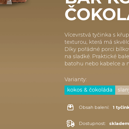
ČOKOL
Vícevrstvá tyčinka s kř
texturou, která má skvě
Díky pořádné porci bílko
na sladké. Praktické ba
batohu nebo kabelce a mí
Varianty:
kokos & čokoláda
slan
Obsah balení:
1 tyčin
Dostupnost:
sklade