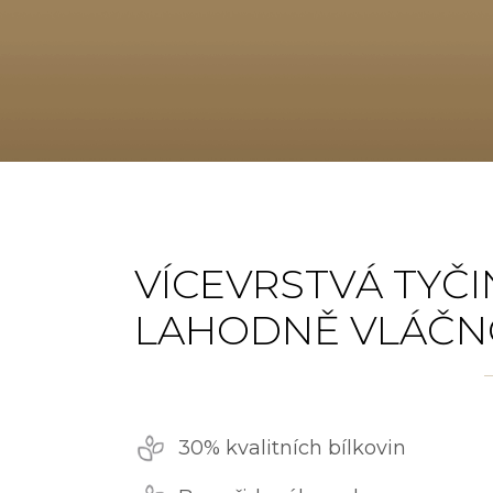
VÍCEVRSTVÁ TYČI
LAHODNĚ VLÁČN
30% kvalitních bílkovin