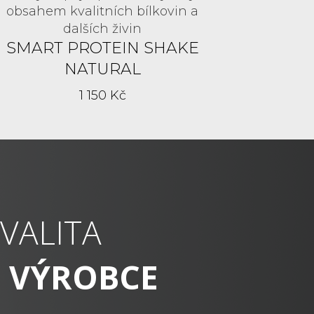
obsahem kvalitních bílkovin a
dalších živin
SMART PROTEIN SHAKE
NATURAL
1 150 Kč
VALITA
 VÝROBCE