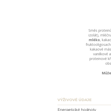
Směs protein
izolát), mléč
mléko
, kaka
fruktooligosacha
kakaové másl
vanilkové a
proteinové k
obs
Může
VÝŽIVOVÉ ÚDAJE
Energetické hodnoty