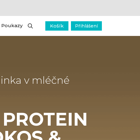
Poukazy
Košík
Přihlášení
činka v mléčné
 PROTEIN
OKOS &