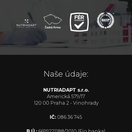
Naše údaje:
NUTRIADAPT s.r.o.
Americká 579/17
120 00 Praha 2 - Vinohrady
IČ:
086 36 745
B.Ú.:
6699221188/2010 (Fio banka)