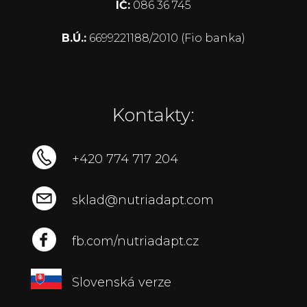
IČ:
086 36 745
B.Ú.:
6699221188/2010 (Fio banka)
Kontakty:
+420 774 717 204
sklad@nutriadapt.com
fb.com/nutriadapt.cz
Slovenská verze