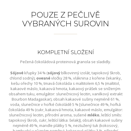
POUZE Z PEČLIVĚ
VYBRANÝCH SUROVIN
KOMPLETNÍ SLOŽENÍ
Pečená čokoládová proteinová granola se sladidly.
Sójové
křupky 34 % (
sójový
bílkovinný izolát, tapiokový škrob,
chlorid sodný),
ovesné
vločky 28 %, vláknina z kořene čekanky,
kešu ořechy 10 %, tmavá čokoláda s maltitolem 6,5 % (maltitol,
kakaové máslo, kakaová hmota, kakaový prášek se sníženým
obsahem tuku, emulgátor: slunečnicový lecitin, vanilkový extrakt
Bourbon Madagaskar), obsah kakaové sušiny nejméně 61 %,
voda, slunečnice v hořké čokoládě 5 % [slunečnice 49 %, hořká
čokoláda 49 % (cukr, kakaová hmota, kakaové máslo, emulgátor:
slunečnicový lecitin, přírodní aroma, sušené
mléko
, leštící směs:
tapiokový škrob, cukr, leštící látka: šelak)], obsah kakaové sušiny
nejméně 49 %, mandle plátky 5 %, neztužený tuk (kokosový,
bambucký v různém poměru), kokosové plátky 3 %, přírodní