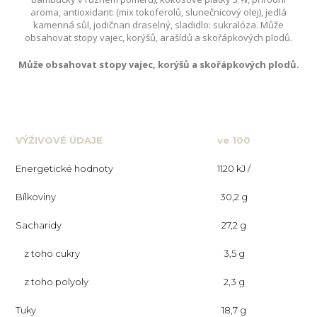
aroma, antioxidant: (mix tokoferolů, slunečnicový olej), jedlá
kamenná sůl, jodičnan draselný, sladidlo: sukralóza. Může
obsahovat stopy vajec, korýšů, arašídů a skořápkových plodů.
Může obsahovat stopy vajec, korýšů a skořápkových plodů.
VÝŽIVOVÉ ÚDAJE
ve 100
Energetické hodnoty
1120 kJ /
g
Bílkoviny
265 kcal
30,2 g
Sacharidy
27,2 g
z toho cukry
3,5 g
z toho polyoly
2,3 g
Tuky
18,7 g